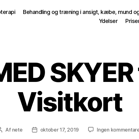
terapi
Behandling og træning i ansigt, kæbe, mund o
Ydelser
Prise
MED SKYER t
Visitkort
Af
nete
oktober 17, 2019
Ingen kommentar
Indlægsforfatter
Indlægsdato