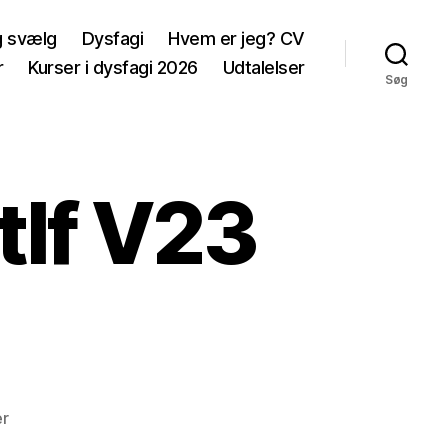
g svælg
Dysfagi
Hvem er jeg? CV
r
Kurser i dysfagi 2026
Udtalelser
Søg
lf V23
til
er
lOGO