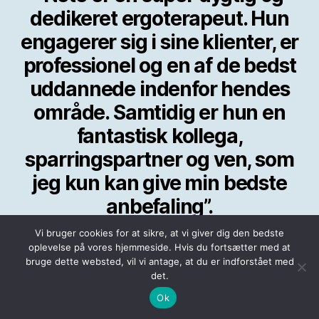
dedikeret ergoterapeut. Hun
engagerer sig i sine klienter, er
professionel og en af de bedst
uddannede indenfor hendes
område. Samtidig er hun en
fantastisk kollega,
sparringspartner og ven, som
jeg kun kan give min bedste
anbefaling”.
Lisbet Pagter, Coach og
Vi bruger cookies for at sikre, at vi giver dig den bedste
oplevelse på vores hjemmeside. Hvis du fortsætter med at
rådgiver for pårørende til
bruge dette websted, vil vi antage, at du er indforstået med
veteraner, Ledelsesrådgivning,
det.
Undervisning,
Ok