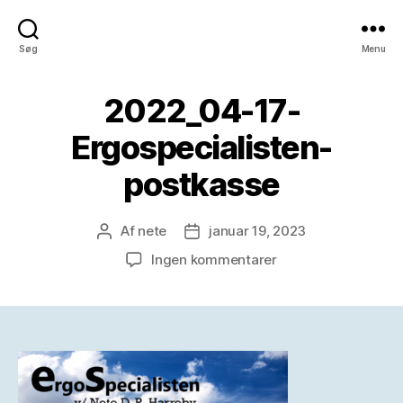
Søg
Menu
2022_04-17-
Ergospecialisten-
postkasse
Af
nete
januar 19, 2023
Indlægsforfatter
Indlægsdato
til
Ingen kommentarer
2022_04-
17-
Ergospecialisten-
postkasse