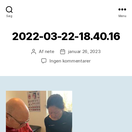
Søg
Menu
2022-03-22-18.40.16
Af
nete
januar 26, 2023
Indlægsforfatter
Indlægsdato
til
Ingen kommentarer
2022-
03-
22-
18.40.16